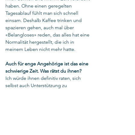
haben. Ohne einen geregelten 
Tagesablauf fühlt man sich schnell 
einsam. Deshalb Kaffee trinken und 
spazieren gehen, auch mal über 
«Belangloses» reden, das alles hat eine 
Normalität hergestellt, die ich in 
meinem Leben nicht mehr hatte.  
Auch für enge Angehörige ist das eine 
schwierige Zeit. Was rätst du ihnen? 
Ich würde ihnen definitiv raten, sich 
selbst auch Unterstützung zu 
besorgen. Man steckt mit drin, darf 
sich aber nicht «beklagen», gleichwohl 
geht es einem ja selbst nicht gut. Und 
auch einfach mal Nein sagen, muss 
drin liegen.