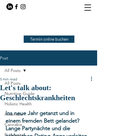
Termin online buchen
Post
All Posts
5 min read
All Posts
Let's talk about:
Nutrition Guide
Geschlechtskrankheiten
Holistic Health
Ins neue Jahr getanzt und in 
Awarness
einem fremden Bett gelandet? 
Cannabis
Lange Partynächte und die 
Prävention