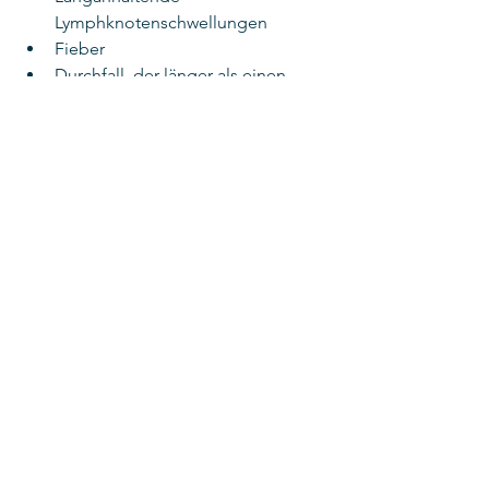
Lymphknotenschwellungen
Fieber
Durchfall, der länger als einen 
Monat dauert
Gefahren
Ohne HIV-Behandlung ist das 
Immunsystem irgendwann so 
geschwächt, dass 
lebensgefährliche Erkrankungen 
auftreten. Dann spricht man von 
Aids
Eine bestimmte Form der 
Lungenentzündung
Pilzbefall der Speise- und 
Luftröhre oder bestimmte 
Krebsarten