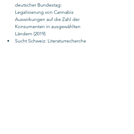
deutscher Bundestag: 
Legalisierung von Cannabis 
Auswirkungen auf die Zahl der 
Konsumenten in ausgewählten 
Ländern (2019)
Sucht Schweiz: Literaturrecherche 
zur Auswirkung der Cannabis-
Legalisierung in den USA, Kanada 
und Uruguay (2021)
Interdisziplinäre Sucht- 
Drogenforschung (ISD): Effects of 
legalizing cannabis (2023)
Ask us
Bei der Stauffacher Apotheke dreht 
sich alles um deine Gesundheit und 
dein Wohlbefinden.
Egal ob es um Tabuthemen, 